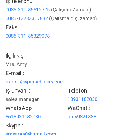
İş telefonu:
0086-311-85612775
(Çalışma Zamanı)
BIZE
0086-13733317832
(Çalışma dışı zaman)
ULAŞIN
Faks:
0086-311-85329078
HABERLER
İlgili kişi :
DURUMLAR
Mrs. Amy
E-mail :
SITE
export@ypmachinery.com
HARITASI
İş unvanı :
Telefon :
sales manager
18931182030
WhatsApp :
WeChat :
PRIVACY
8618931182030
amy9821888
POLICY
Skype :
amyarea0@gmail.com