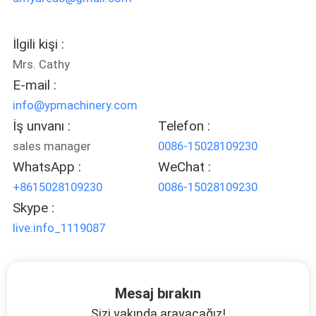
İlgili kişi :
Mrs. Cathy
E-mail :
info@ypmachinery.com
İş unvanı :
Telefon :
sales manager
0086-15028109230
WhatsApp :
WeChat :
+8615028109230
0086-15028109230
Skype :
live:info_1119087
Mesaj bırakın
Sizi yakında arayacağız!