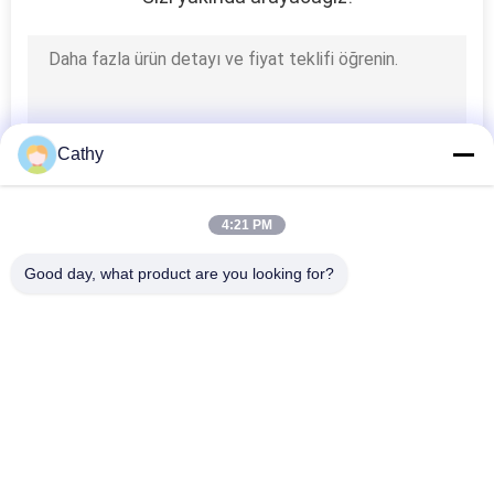
Cathy
4:21 PM
Good day, what product are you looking for?
Popüler Kategoriler
Tüm
Galvanizli Boru 
Ağır Boru Kelepçeleri
Kelepçesi
Quick Release Boru 
Toz Emme Borusu
Kelepçesi