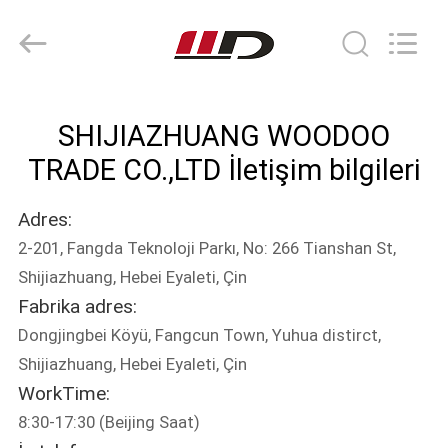
SHIJIAZHUANG
WOODOO
TRADE
CO.,LTD.
All
Rights
Reserved.
EVDE
SHIJIAZHUANG WOODOO
ÜRÜNLER
TRADE CO.,LTD İletişim bilgileri
Adres:
HAKKIMIZDA
2-201, Fangda Teknoloji Parkı, No: 266 Tianshan St,
Shijiazhuang, Hebei Eyaleti, Çin
FABRIKA
Fabrika adres:
TURU
Dongjingbei Köyü, Fangcun Town, Yuhua distirct,
Shijiazhuang, Hebei Eyaleti, Çin
KALITE
WorkTime:
8:30-17:30 (Beijing Saat)
KONTROLÜ