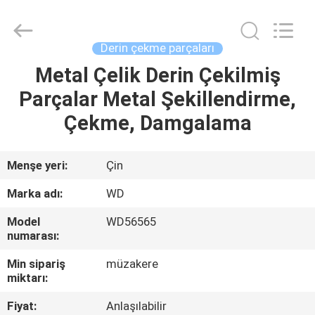
SHIJIAZHUANG
WOODOO
TRADE
CO.,LTD.
All
Derin çekme parçaları
Rights
Reserved.
Metal Çelik Derin Çekilmiş
EVDE
Parçalar Metal Şekillendirme,
ÜRÜNLER
Çekme, Damgalama
HAKKIMIZDA
Menşe yeri:
Çin
Marka adı:
WD
FABRIKA
Model
WD56565
TURU
numarası:
Min sipariş
müzakere
KALITE
miktarı:
KONTROLÜ
Fiyat:
Anlaşılabilir