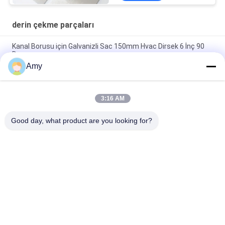
derin çekme parçaları
Kanal Borusu için Galvanizli Sac 150mm Hvac Dirsek 6 İnç 90
Derece
Amy
Havalandırma Sistemi Derin Çekilmiş Parçalar 150mm 90
Derece Dirsek
3:16 AM
Toplama Sistemi İçin Yarım Pres 150mm Kanal 90 Derece
Dirsek
Good day, what product are you looking for?
Popüler Kategoriler
Tüm
Galvanizli Boru 
Ağır Boru Kelepçeleri
Kelepçesi
Quick Release Boru 
Toz Emme Borusu
Kelepçesi