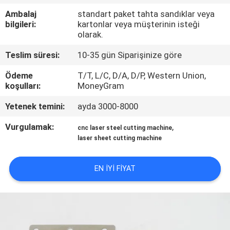
Ambalaj
standart paket tahta sandıklar veya
BIZE
bilgileri:
kartonlar veya müşterinin isteği
olarak.
ULAŞIN
Teslim süresi:
10-35 gün Siparişinize göre
HABERLER
Ödeme
T/T, L/C, D/A, D/P, Western Union,
koşulları:
MoneyGram
DURUMLAR
Yetenek temini:
ayda 3000-8000
Vurgulamak:
,
cnc laser steel cutting machine
SITE
laser sheet cutting machine
HARITASI
EN IYI FIYAT
PRIVACY
POLICY