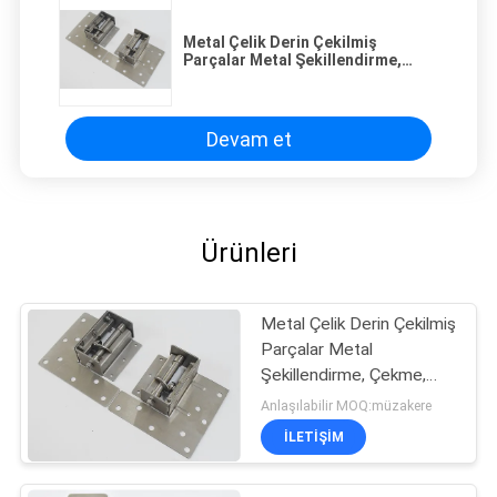
Metal Çelik Derin Çekilmiş
Parçalar Metal Şekillendirme,
Çekme, Damgalama
Devam et
Ürünleri
Metal Çelik Derin Çekilmiş
Parçalar Metal
Şekillendirme, Çekme,
Damgalama
Anlaşılabilir MOQ:müzakere
İLETIŞIM