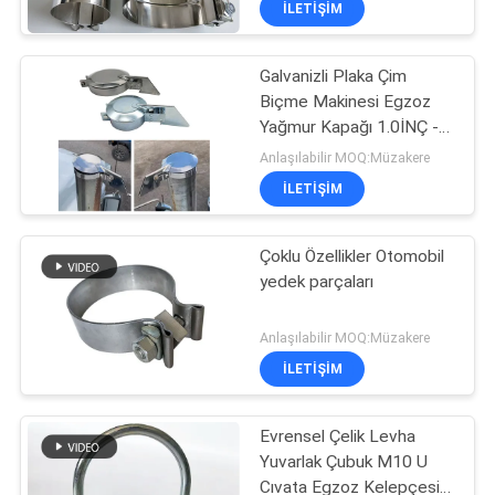
İLETIŞIM
Galvanizli Plaka Çim
Biçme Makinesi Egzoz
Yağmur Kapağı 1.0İNÇ -
8.0İNÇ
Anlaşılabilir MOQ:Müzakere
İLETIŞIM
Çoklu Özellikler Otomobil
yedek parçaları
Anlaşılabilir MOQ:Müzakere
İLETIŞIM
Evrensel Çelik Levha
Yuvarlak Çubuk M10 U
Cıvata Egzoz Kelepçesi