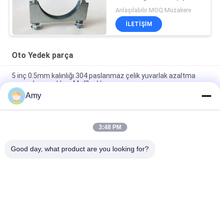
1.5-6 inç
Anlaşılabilir MOQ:Müzakere
İLETIŞIM
Oto Yedek parça
5 inç 0.5mm kalınlığı 304 paslanmaz çelik yuvarlak azaltma
egzoz borusu klem Muffler klem
Amy
Galvanizli Çelik Hafif Görevli Elektro Muffler U Tipi M8 M10 Bolt
Klemleri Otomatik yedek parçalar
3:48 PM
galvanizli çelik Otomatik yedek parçalar 2.5 "U Bolt Tipi boru
klemesi
Good day, what product are you looking for?
Popüler Kategoriler
Tüm
Galvanizli Boru 
Ağır Boru Kelepçeleri
Kelepçesi