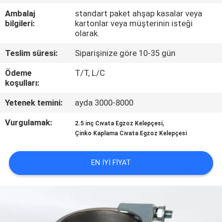
Ambalaj
standart paket ahşap kasalar veya
BIZE
bilgileri:
kartonlar veya müşterinin isteği
olarak.
ULAŞIN
Teslim süresi:
Siparişinize göre 10-35 gün
HABERLER
Ödeme
T/T, L/C
koşulları:
DURUMLAR
Yetenek temini:
ayda 3000-8000
Vurgulamak:
,
2.5 inç Cıvata Egzoz Kelepçesi
SITE
Çinko Kaplama Cıvata Egzoz Kelepçesi
HARITASI
EN IYI FIYAT
PRIVACY
POLICY