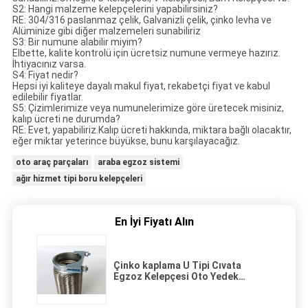
S2: Hangi malzeme kelepçelerini yapabilirsiniz?
RE: 304/316 paslanmaz çelik, Galvanizli çelik, çinko levha ve
Alüminize gibi diğer malzemeleri sunabiliriz
S3: Bir numune alabilir miyim?
Elbette, kalite kontrolü için ücretsiz numune vermeye hazırız.
İhtiyacınız varsa.
S4: Fiyat nedir?
Hepsi iyi kaliteye dayalı makul fiyat, rekabetçi fiyat ve kabul
edilebilir fiyatlar.
S5: Çizimlerimize veya numunelerimize göre üretecek misiniz,
kalıp ücreti ne durumda?
RE: Evet, yapabiliriz.Kalıp ücreti hakkında, miktara bağlı olacaktır,
eğer miktar yeterince büyükse, bunu karşılayacağız.
oto araç parçaları
araba egzoz sistemi
ağır hizmet tipi boru kelepçeleri
En İyi Fiyatı Alın
Çinko kaplama U Tipi Cıvata
Egzoz Kelepçesi Oto Yedek
Parçaları 2.5 inç