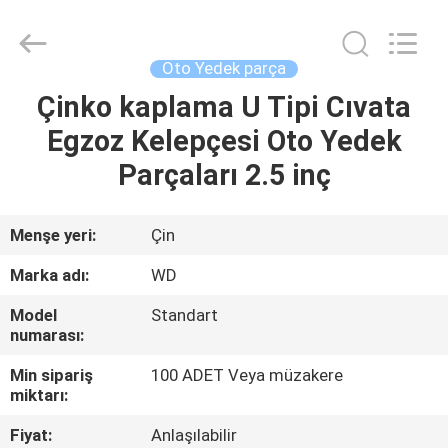
SHIJIAZHUANG
WOODOO
TRADE
CO.,LTD.
All
Oto Yedek parça
Rights
Reserved.
Çinko kaplama U Tipi Cıvata
EVDE
Egzoz Kelepçesi Oto Yedek
ÜRÜNLER
Parçaları 2.5 inç
HAKKIMIZDA
Menşe yeri:
Çin
Marka adı:
WD
FABRIKA
Model
Standart
TURU
numarası:
Min sipariş
100 ADET Veya müzakere
KALITE
miktarı:
KONTROLÜ
Fiyat:
Anlaşılabilir