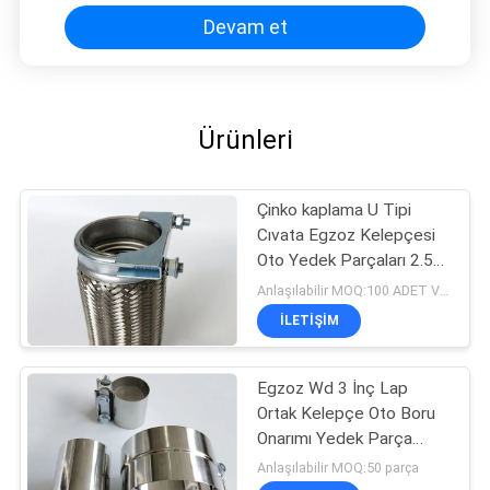
Devam et
Ürünleri
Çinko kaplama U Tipi
Cıvata Egzoz Kelepçesi
Oto Yedek Parçaları 2.5
inç
Anlaşılabilir MOQ:100 ADET Veya müzakere
İLETIŞIM
Egzoz Wd 3 İnç Lap
Ortak Kelepçe Oto Boru
Onarımı Yedek Parça
Paslanmaz Çelik
Anlaşılabilir MOQ:50 parça