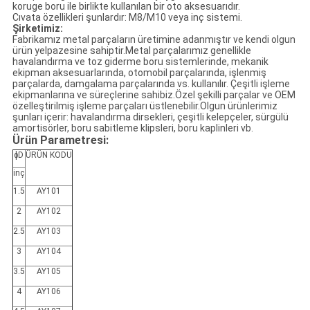
koruge boru ile birlikte kullanılan bir oto aksesuarıdır.
Cıvata özellikleri şunlardır: M8/M10 veya inç sistemi.
Şirketimiz:
Fabrikamız metal parçaların üretimine adanmıştır ve kendi olgun
ürün yelpazesine sahiptir.Metal parçalarımız genellikle
havalandırma ve toz giderme boru sistemlerinde, mekanik
ekipman aksesuarlarında, otomobil parçalarında, işlenmiş
parçalarda, damgalama parçalarında vs. kullanılır. Çeşitli işleme
ekipmanlarına ve süreçlerine sahibiz.Özel şekilli parçalar ve OEM
özelleştirilmiş işleme parçaları üstlenebilir.Olgun ürünlerimiz
şunları içerir: havalandırma dirsekleri, çeşitli kelepçeler, sürgülü
amortisörler, boru sabitleme klipsleri, boru kaplinleri vb.
Ürün Parametresi:
ɸD
ÜRÜN KODU
inç
1.5
AY101
2
AY102
2.5
AY103
3
AY104
3.5
AY105
4
AY106