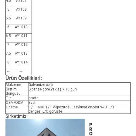
4.5
AY107
5
AY108
5.5
AY109
6
AY1010
6.5
AY1011
7
AY1012
7.5
AY1013
8
AY1014
...
...
Ürün Özellikleri:
Malzeme
Galvanize çelik
Üretim
Siparişe göre yaklaşık 15 gün
döngüsü
Tip
cıvata
OEM/ODM
Evet
Ödeme
T/ T %30 T/T depozitosu, sevkiyat öncesi %70 T/T
dengesi.L/C görüşte
Şirketimiz :