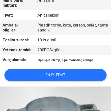
Min sipariş
Anlaşma
miktarı:
BIZE
Fiyat:
Anlaşılabilir
ULAŞIN
Ambalaj
Plastik torba, kutu, karton, palet, tahta
bilgileri:
sandık
HABERLER
Teslim süresi:
10 iş günü
DURUMLAR
Yetenek temini:
200PCS/gün
Vurgulamak:
,
pipe split clamp
pipe mounting clamps
SITE
HARITASI
EN IYI FIYAT
PRIVACY
POLICY