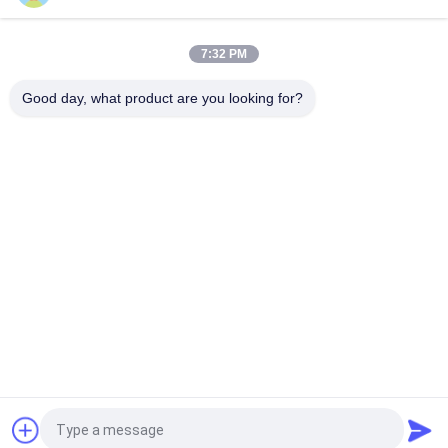
Galvanizli Karbon Çelik Yuvarlak Çift Cıvata Kelepçe Bölünmüş
Asılı Çember Boru Kelepçesi
7:32 PM
Metal Havalandırma Temizleme Bölünmüş Boru Kelepçesi Hızlı
Bırakma 5 İnç
Good day, what product are you looking for?
Popüler Kategoriler
Tüm
Galvanizli Boru 
Ağır Boru Kelepçeleri
Kelepçesi
Quick Release Boru 
Toz Emme Borusu
Kelepçesi
Toz Toplama 
Kanal Zonu 
Patlama Kapısı
Damperleri
Metal Parçalar 
Derin Çekme 
Damgalama
Parçaları
Teklif isteği