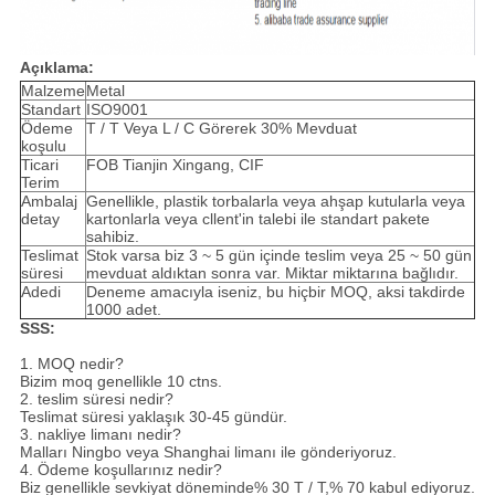
Açıklama:
Malzeme
Metal
Standart
ISO9001
Ödeme
T / T Veya L / C Görerek 30% Mevduat
koşulu
Ticari
FOB Tianjin Xingang, CIF
Terim
Ambalaj
Genellikle, plastik torbalarla veya ahşap kutularla veya
detay
kartonlarla veya cllent'in talebi ile standart pakete
sahibiz.
Teslimat
Stok varsa biz 3 ~ 5 gün içinde teslim veya 25 ~ 50 gün
süresi
mevduat aldıktan sonra var. Miktar miktarına bağlıdır.
Adedi
Deneme amacıyla iseniz, bu hiçbir MOQ, aksi takdirde
1000 adet.
SSS:
1. MOQ nedir?
Bizim moq genellikle 10 ctns.
2. teslim süresi nedir?
Teslimat süresi yaklaşık 30-45 gündür.
3. nakliye limanı nedir?
Malları Ningbo veya Shanghai limanı ile gönderiyoruz.
4. Ödeme koşullarınız nedir?
Biz genellikle sevkiyat döneminde% 30 T / T,% 70 kabul ediyoruz.