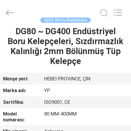
SHIJIAZHUANG
WOODOO
TRADE
CO.,LTD.
All
Split Boru Kelepçesi
Rights
Reserved.
DG80 ~ DG400 Endüstriyel
EVDE
Boru Kelepçeleri, Sızdırmazlık
ÜRÜNLER
Kalınlığı 2mm Bölünmüş Tüp
Kelepçe
HAKKIMIZDA
Menşe yeri:
HEBEI PROVINCE, ÇİN
FABRIKA
Marka adı:
YP
TURU
Sertifika:
ISO9001, CE
KALITE
Model
80 MM-400MM
numarası:
KONTROLÜ