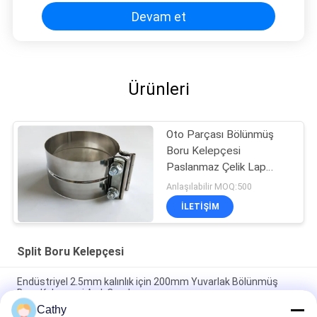
Devam et
Ürünleri
Oto Parçası Bölünmüş
Boru Kelepçesi
Paslanmaz Çelik Lap
Ortak Egzoz Band
Anlaşılabilir MOQ:500
Kelepçe
İLETIŞIM
Split Boru Kelepçesi
Endüstriyel 2.5mm kalınlık için 200mm Yuvarlak Bölünmüş
Boru Kelepçesi Asılı Çember
Cathy