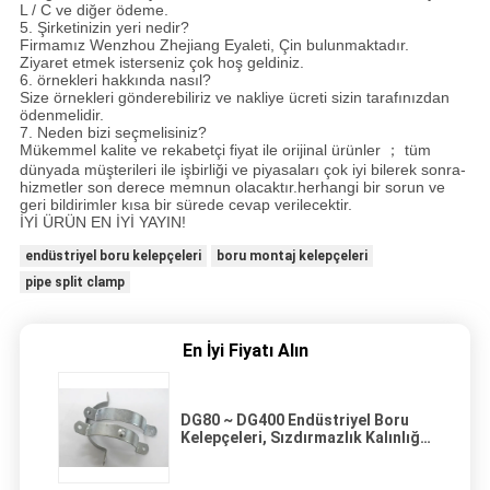
L / C ve diğer ödeme.
5. Şirketinizin yeri nedir?
Firmamız Wenzhou Zhejiang Eyaleti, Çin bulunmaktadır.
Ziyaret etmek isterseniz çok hoş geldiniz.
6. örnekleri hakkında nasıl?
Size örnekleri gönderebiliriz ve nakliye ücreti sizin tarafınızdan
ödenmelidir.
7. Neden bizi seçmelisiniz?
Mükemmel kalite ve rekabetçi fiyat ile orijinal ürünler ； tüm
dünyada müşterileri ile işbirliği ve piyasaları çok iyi bilerek sonra-
hizmetler son derece memnun olacaktır.herhangi bir sorun ve
geri bildirimler kısa bir sürede cevap verilecektir.
İYİ ÜRÜN EN İYİ YAYIN!
endüstriyel boru kelepçeleri
boru montaj kelepçeleri
pipe split clamp
En İyi Fiyatı Alın
DG80 ~ DG400 Endüstriyel Boru
Kelepçeleri, Sızdırmazlık Kalınlığı
2mm Bölünmüş Tüp Kelepçe