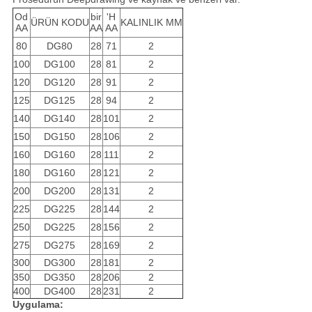
Od
bir
'H
ÜRÜN KODU
KALINLIK MM
AA
AA
AA
80
DG80
28
71
2
100
DG100
28
81
2
120
DG120
28
91
2
125
DG125
28
94
2
140
DG140
28
101
2
150
DG150
28
106
2
160
DG160
28
111
2
180
DG160
28
121
2
200
DG200
28
131
2
225
DG225
28
144
2
250
DG225
28
156
2
275
DG275
28
169
2
300
DG300
28
181
2
350
DG350
28
206
2
400
DG400
28
231
2
Uygulama: