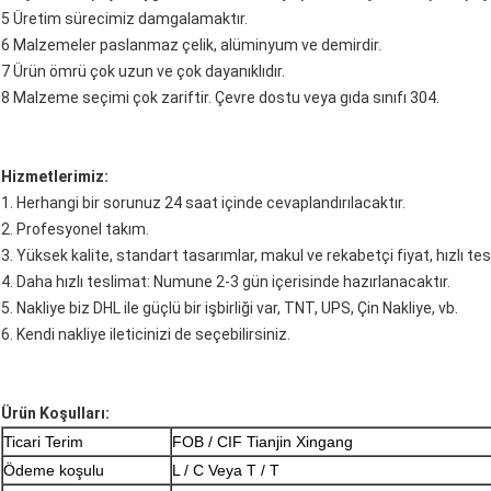
5 Üretim sürecimiz damgalamaktır.
6 Malzemeler paslanmaz çelik, alüminyum ve demirdir.
7 Ürün ömrü çok uzun ve çok dayanıklıdır.
8 Malzeme seçimi çok zariftir. Çevre dostu veya gıda sınıfı 304.
Hizmetlerimiz:
1. Herhangi bir sorunuz 24 saat içinde cevaplandırılacaktır.
2. Profesyonel takım.
3. Yüksek kalite, standart tasarımlar, makul ve rekabetçi fiyat, hızlı te
4. Daha hızlı teslimat: Numune 2-3 gün içerisinde hazırlanacaktır.
5. Nakliye biz DHL ile güçlü bir işbirliği var, TNT, UPS, Çin Nakliye, vb.
6. Kendi nakliye ileticinizi de seçebilirsiniz.
Ürün Koşulları:
Ticari Terim
FOB / CIF Tianjin Xingang
Ödeme koşulu
L / C Veya T / T