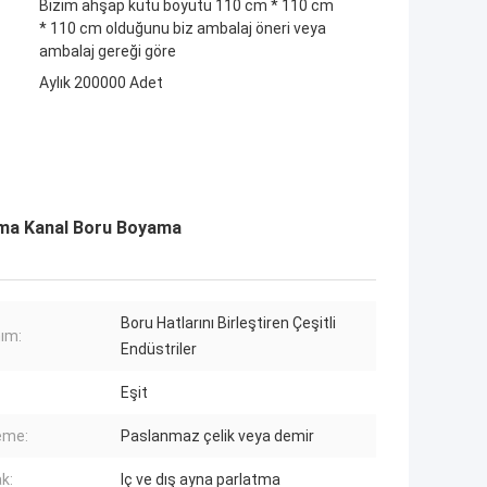
Bizim ahşap kutu boyutu 110 cm * 110 cm
* 110 cm olduğunu biz ambalaj öneri veya
ambalaj gereği göre
Aylık 200000 Adet
ama Kanal Boru Boyama
Boru Hatlarını Birleştiren Çeşitli
nım:
Endüstriler
Eşit
eme:
Paslanmaz çelik veya demir
k:
Iç ve dış ayna parlatma