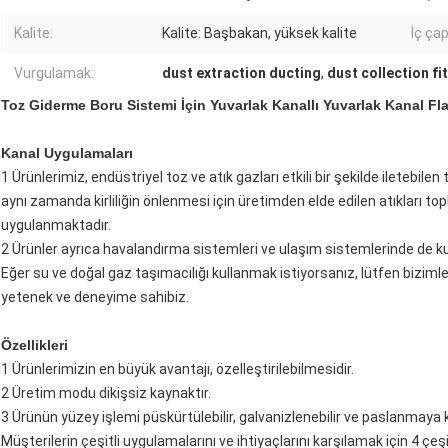
Kalite:
Kalite: Başbakan, yüksek kalite
İç çap
Vurgulamak:
dust extraction ducting
,
dust collection fi
Toz Giderme Boru Sistemi İçin Yuvarlak Kanallı Yuvarlak Kanal F
Kanal Uygulamaları
1 Ürünlerimiz, endüstriyel toz ve atık gazları etkili bir şekilde iletebil
aynı zamanda kirliliğin önlenmesi için üretimden elde edilen atıkları 
uygulanmaktadır.
2 Ürünler ayrıca havalandırma sistemleri ve ulaşım sistemlerinde de kull
Eğer su ve doğal gaz taşımacılığı kullanmak istiyorsanız, lütfen bizimle 
yetenek ve deneyime sahibiz.
Özellikleri
1 Ürünlerimizin en büyük avantajı, özelleştirilebilmesidir.
2 Üretim modu dikişsiz kaynaktır.
3 Ürünün yüzey işlemi püskürtülebilir, galvanizlenebilir ve paslanmaya k
Müşterilerin çeşitli uygulamalarını ve ihtiyaçlarını karşılamak için 4 çe