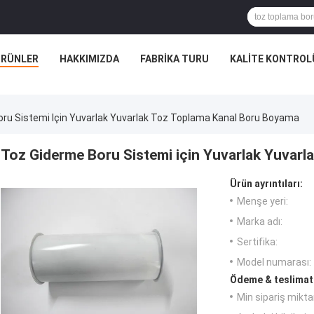
ÜRÜNLER
HAKKIMIZDA
FABRIKA TURU
KALITE KONTROL
ru Sistemi Için Yuvarlak Yuvarlak Toz Toplama Kanal Boru Boyama
Toz Giderme Boru Sistemi için Yuvarlak Yuvar
Ürün ayrıntıları:
Menşe yeri:
Marka adı:
Sertifika:
Model numarası:
Ödeme & teslimat 
Min sipariş miktar