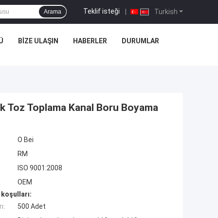
Teklif isteği
|
Turkish
Arama
Ü
BIZE ULAŞIN
HABERLER
DURUMLAR
lak Toz Toplama Kanal Boru Boyama
O Bei
RM
ISO 9001:2008
OEM
koşulları:
ı:
500 Adet