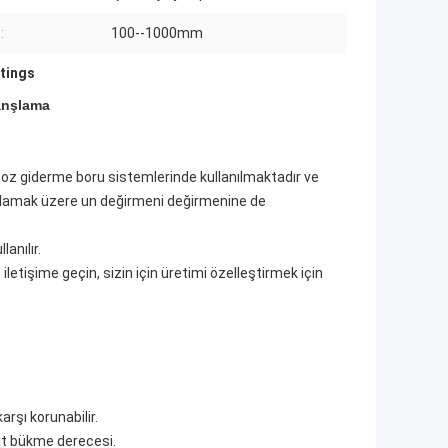
:
100--1000mm
ttings
lanşlama
en toz giderme boru sistemlerinde kullanılmaktadır ve
toplamak üzere un değirmeni değirmenine de
anılır.
iletişime geçin, sizin için üretimi özelleştirmek için
arşı korunabilir.
şit bükme derecesi.