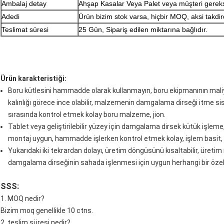
Ambalaj detay
Ahşap Kasalar Veya Palet veya müşteri gereks
Adedi
Ürün bizim stok varsa, hiçbir MOQ, aksi takd
Teslimat süresi
25 Gün, Sipariş edilen miktarına bağlıdır.
Ürün karakteristiği:
Boru kütlesini hammadde olarak kullanmayın, boru ekipmanının maliye
kalınlığı görece ince olabilir, malzemenin damgalama dirseği itme si
sırasında kontrol etmek kolay boru malzeme, jion.
Tablet veya geliştirilebilir yüzey için damgalama dirsek kütük işlem
montaj uygun, hammadde işlerken kontrol etmek kolay, işlem basit, 
Yukarıdaki iki tekrardan dolayı, üretim döngüsünü kısaltabilir, üretim
damgalama dirseğinin sahada işlenmesi için uygun herhangi bir öze
SSS:
1. MOQ nedir?
Bizim moq genellikle 10 ctns.
2. teslim süresi nedir?