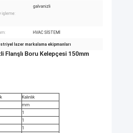
galvanizli
 işleme:
nım:
HVAC SİSTEMİ
striyel lazer markalama ekipmanları
li Flanşlı Boru Kelepçesi 150mm
ik
Kalınlık
mm
1
1
1