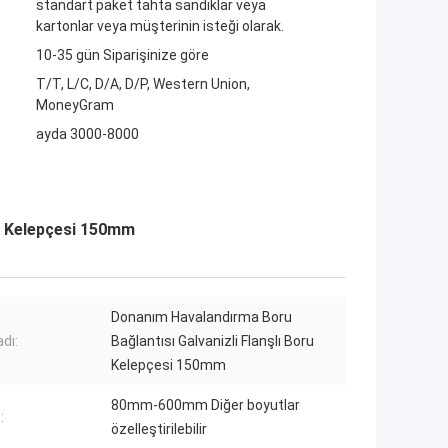
standart paket tahta sandıklar veya
kartonlar veya müşterinin isteği olarak.
10-35 gün Siparişinize göre
T/T, L/C, D/A, D/P, Western Union,
MoneyGram
ayda 3000-8000
ru Kelepçesi 150mm
Donanım Havalandırma Boru
dı:
Bağlantısı Galvanizli Flanşlı Boru
Kelepçesi 150mm
80mm-600mm Diğer boyutlar
:
özelleştirilebilir