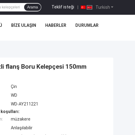
Teklif isteği
|
Turkish
Arama
Ü
BIZE ULAŞIN
HABERLER
DURUMLAR
li flanş Boru Kelepçesi 150mm
Çin
WD
WD-AY211221
koşulları:
ı:
müzakere
Anlaşılabilir