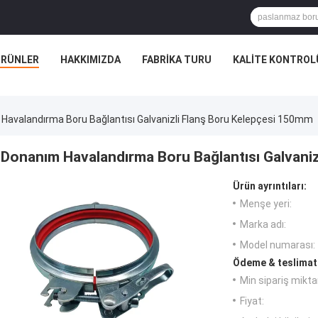
ÜRÜNLER
HAKKIMIZDA
FABRIKA TURU
KALITE KONTROL
Havalandırma Boru Bağlantısı Galvanizli Flanş Boru Kelepçesi 150mm
Donanım Havalandırma Boru Bağlantısı Galvaniz
Ürün ayrıntıları:
Menşe yeri:
Marka adı:
Model numarası:
Ödeme & teslimat 
Min sipariş miktar
Fiyat: