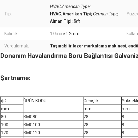
HVAC,American Type;
Tip:
HVAC,Amerikan Tipi;
German Type;
Yüzey
Alman Tipi;
Brit
Kalınlık:
1.0mm/1.2mm
kulla
Vurgulamak:
Taşınabilir lazer markalama makinesi
,
endü
Donanım Havalandırma Boru Bağlantısı Galvaniz
Şartname:
ɸD
ÜRÜN KODU
Genişlik
Yüksekl
mm
mm
mm
80
BMG80
28
8
100
BMG100
28
8
120
BMG120
28
8