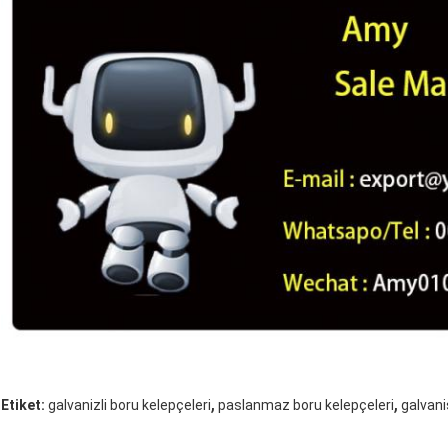
,
,
Etiket:
galvanizli boru kelepçeleri
paslanmaz boru kelepçeleri
galvan