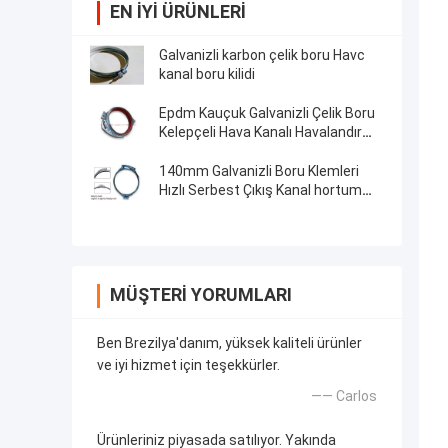
EN IYI ÜRÜNLERI
Galvanizli karbon çelik boru Havc
kanal boru kilidi
Epdm Kauçuk Galvanizli Çelik Boru
Kelepçeli Hava Kanalı Havalandırma
Boru Klipsi
140mm Galvanizli Boru Klemleri
Hızlı Serbest Çıkış Kanal hortum
Klemleri Sprial Klipler
MÜŞTERI YORUMLARI
Ben Brezilya'danım, yüksek kaliteli ürünler
ve iyi hizmet için teşekkürler.
—— Carlos
Ürünleriniz piyasada satılıyor. Yakında