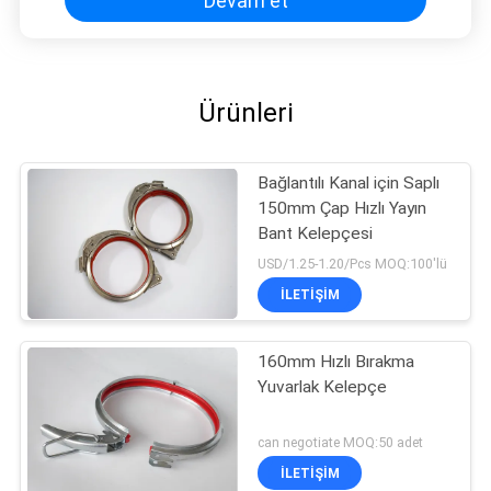
Devam et
Ürünleri
Bağlantılı Kanal için Saplı
150mm Çap Hızlı Yayın
Bant Kelepçesi
USD/1.25-1.20/Pcs MOQ:100'lü
İLETIŞIM
160mm Hızlı Bırakma
Yuvarlak Kelepçe
can negotiate MOQ:50 adet
İLETIŞIM