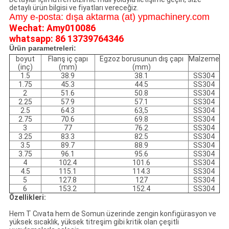
detaylı ürün bilgisi ve fiyatları vereceğiz.
Amy e-posta: dışa aktarma (at) ypmachinery.com
Wechat: Amy010086
whatsapp: 86 13739764346
Ürün parametreleri:
boyut
Flanş iç çapı
Egzoz borusunun dış çapı
Malzeme
(inç)
(mm)
(mm)
1.5
38.9
38.1
SS304
1.75
45.3
44.5
SS304
2
51.6
50.8
SS304
2.25
57.9
57.1
SS304
2.5
64.3
63,5
SS304
2.75
70.6
69.8
SS304
3
77
76.2
SS304
3.25
83.3
82.5
SS304
3.5
89.7
88.9
SS304
3.75
96.1
95.6
SS304
4
102.4
101.6
SS304
4.5
115.1
114.3
SS304
5
127.8
127
SS304
6
153.2
152.4
SS304
Özellikleri:
Hem T Cıvata hem de Somun üzerinde zengin konfigürasyon ve
yüksek sıcaklık, yüksek titreşim gibi kritik olan çeşitli