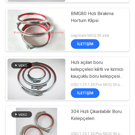
BMG80 Hızlı Bırakma
Hortum Klipsi
negotiate MOQ:50 adet
İLETIŞIM
Hızlı açılan boru
kelepçeleri kilitli ve kırmızı
kauçuklu boru kelepçesi
kanal klipsleri
USD/1.25-1.20/Pcs MOQ:50 parça
İLETIŞIM
304 Hızlı Çıkarılabilir Boru
Kelepçeleri
USD/1.25-1.20/Pcs MOQ:50 parça