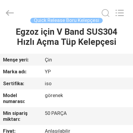
SHIJIAZHUANG
WOODOO
TRADE
CO.,LTD.
All
Quick Release Boru Kelepçesi
Rights
Reserved.
Egzoz için V Band SUS304
EVDE
Hızlı Açma Tüp Kelepçesi
ÜRÜNLER
Menşe yeri:
Çin
HAKKIMIZDA
Marka adı:
YP
Sertifika:
iso
FABRIKA
Model
görenek
TURU
numarası:
Min sipariş
50 PARÇA
KALITE
miktarı:
KONTROLÜ
Fiyat:
Anlaşılabilir