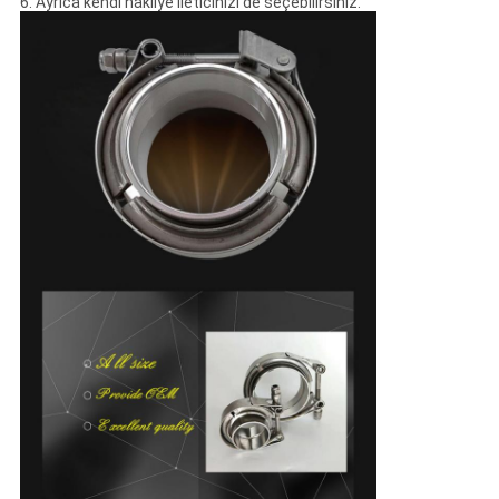
6. Ayrıca kendi nakliye ileticinizi de seçebilirsiniz.