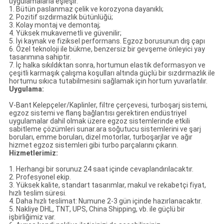
uygulamalarla eşleşir.
1. Bütün paslanmaz çelik ve korozyona dayanıklı;
2. Pozitif sızdırmazlık bütünlüğü;
3. Kolay montaj ve demontaj;
4. Yüksek mukavemetli ve güvenilir;
5. İyi kaynak ve fiziksel performans. Egzoz borusunun dış çapı
6. Özel teknoloji ile bükme, benzersiz bir gevşeme önleyici yay
tasarımına sahiptir.
7. İç halka sıkıldıktan sonra, hortumun elastik deformasyon ve
çeşitli karmaşık çalışma koşulları altında güçlü bir sızdırmazlık ile
hortumu sıkıca tutabilmesini sağlamak için hortum yuvarlatılır.
Uygulama:
V-Bant Kelepçeler/Kaplinler, filtre çerçevesi, turboşarj sistemi,
egzoz sistemi ve flanş bağlantısı gerektiren endüstriyel
uygulamalar dahil olmak üzere egzoz sistemlerinde etkili
sabitleme çözümleri sunar.ara soğutucu sistemlerini ve şarj
boruları, emme boruları, dizel motorlar, turboşarjlar ve ağır
hizmet egzoz sistemleri gibi turbo parçalarını çıkarın.
Hizmetlerimiz:
1. Herhangi bir sorunuz 24 saat içinde cevaplandırılacaktır.
2. Profesyonel ekip.
3. Yüksek kalite, standart tasarımlar, makul ve rekabetçi fiyat,
hızlı teslim süresi.
4. Daha hızlı teslimat: Numune 2-3 gün içinde hazırlanacaktır.
5. Nakliye DHL, TNT, UPS, China Shipping, vb. ile güçlü bir
işbirliğimiz var.