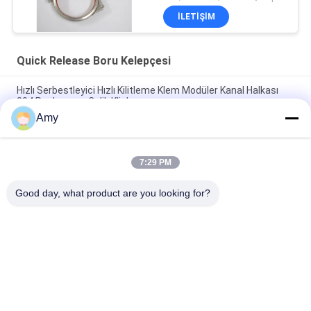
İLETIŞIM
Quick Release Boru Kelepçesi
Hızlı Serbestleyici Hızlı Kilitleme Klem Modüler Kanal Halkası
304 Paslanmaz Çelik Klipler
Amy
SUS304 Hızlı Serbestleştirme Boru Klemesi Hızlı Kilitleme
Kanal Halkası Davul Kilitleme Halkası Klemeleri
7:29 PM
Hızlı Serbestleştirme Boru Klemesi Hızlı Kilitli Kanal Paslanmaz
Çelik 304 Klipler Klavye Halkası Klemesi
Good day, what product are you looking for?
Popüler Kategoriler
Tüm
Galvanizli Boru 
Ağır Boru Kelepçeleri
Kelepçesi
Quick Release Boru 
Toz Emme Borusu