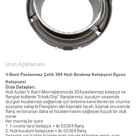
Ürün Açıklaması
V-Bant Paslanmaz Çelik 304 Hızlı Bırakma Kelepçesi Egzoz
Kelepçesi
Ürün Detayları:
Hızlı Açılan V-Bant Montajlarımızda 304 paslanmaz kelepçe ve
flanşlar kullanılır."Erkek/Dişi" flanşlarımız, kurulum sırasında
düzgün hizalamayı sağlamak için birbirine kenetlenen bir oturma
yüzeyine sahiptir.Flanşların alın kaynaklı tarafı, kaynak öncesinde
flanş ve borunun daha iyi hizalanmasını sağlayan küçük bir oluk
sunar.
Her montaj bir içerir
1. t-cıvata tarzı kelepçe + iki SS304 flanş
2. Hızlı kurulum kelepçesi + iki SS304 flanş
Detaylar için lütfen bizimle mail yoluyla iletişime geçin, size