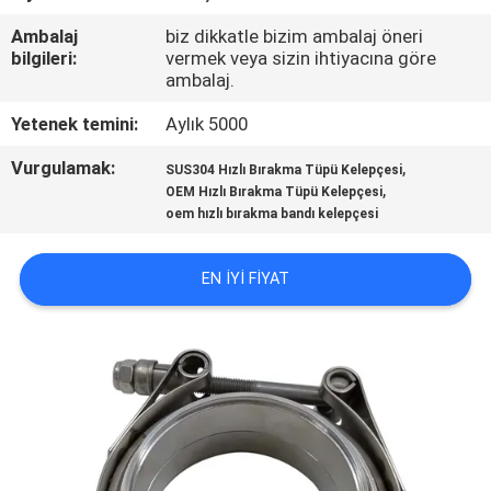
Ambalaj
biz dikkatle bizim ambalaj öneri
BIZE
bilgileri:
vermek veya sizin ihtiyacına göre
ULAŞIN
ambalaj.
Yetenek temini:
Aylık 5000
HABERLER
Vurgulamak:
,
SUS304 Hızlı Bırakma Tüpü Kelepçesi
,
OEM Hızlı Bırakma Tüpü Kelepçesi
oem hızlı bırakma bandı kelepçesi
DURUMLAR
EN IYI FIYAT
SITE
HARITASI
PRIVACY
POLICY