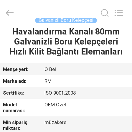
SHIJIAZHUANG
WOODOO
TRADE
CO.,LTD.
All
Galvanizli Boru Kelepçesi
Rights
Reserved.
Havalandırma Kanalı 80mm
EVDE
Galvanizli Boru Kelepçeleri
ÜRÜNLER
Hızlı Kilit Bağlantı Elemanları
HAKKIMIZDA
Menşe yeri:
O Bei
Marka adı:
RM
FABRIKA
Sertifika:
ISO 9001:2008
TURU
Model
OEM Özel
numarası:
KALITE
Min sipariş
müzakere
KONTROLÜ
miktarı: