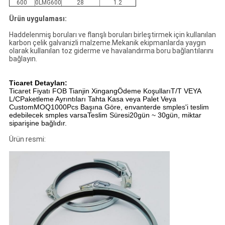
600
0LMG600
28
1.2
Ürün uygulaması:
Haddelenmiş boruları ve flanşlı boruları birleştirmek için kullanılan
karbon çelik galvanizli malzeme.Mekanik ekipmanlarda yaygın
olarak kullanılan toz giderme ve havalandırma boru bağlantılarını
bağlayın.
Ticaret Detayları:
Ticaret Fiyatı FOB Tianjin XingangÖdeme KoşullarıT/T VEYA
L/CPaketleme Ayrıntıları Tahta Kasa veya Palet Veya
CustomMOQ1000Pcs Başına Göre, envanterde smples'i teslim
edebilecek smples varsaTeslim Süresi20gün ~ 30gün, miktar
siparişine bağlıdır.
Ürün resmi: