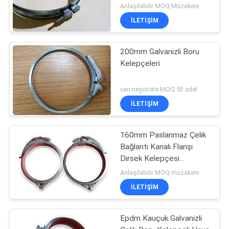
Anlaşılabilir MOQ:Müzakere
İLETIŞIM
200mm Galvanizli Boru
Kelepçeleri
can negotiate MOQ:50 adet
İLETIŞIM
160mm Paslanmaz Çelik
Bağlantı Kanalı Flanşı
Dirsek Kelepçesi
Galvanizli Boru Kelepçesi
Anlaşılabilir MOQ:müzakere
İLETIŞIM
Epdm Kauçuk Galvanizli