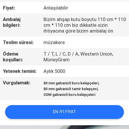
Fiyat:
Anlaşılabilir
BIZE
Ambalaj
Bizim ahşap kutu boyutu 110 cm * 110
ULAŞIN
bilgileri:
cm * 110 cm biz dikkatle sizin
ihtiyacına göre bizim ambalaj ön
HABERLER
Teslim süresi:
müzakere
Ödeme
T / T, L / C, D / A, Western Union,
DURUMLAR
koşulları:
MoneyGram
Yetenek temini:
Aylık 5000
SITE
Vurgulamak:
,
80 mm galvanizli boru kelepçeleri
HARITASI
,
80 mm galvanizli tamir kelepçesi
ODM galvanizli boru kelepçeleri
PRIVACY
EN IYI FIYAT
POLICY