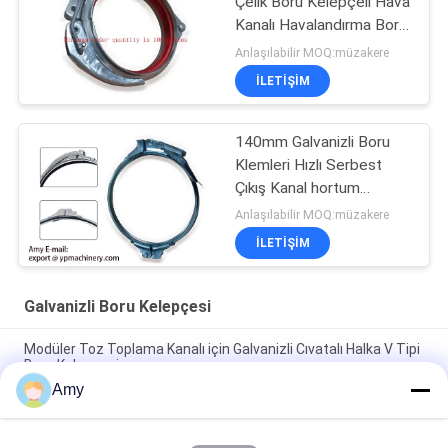
Çelik Boru Kelepçeli Hava
Kanalı Havalandırma Boru
Klipsi
Anlaşılabilir MOQ:müzakere
İLETIŞIM
140mm Galvanizli Boru
Klemleri Hızlı Serbest
Çıkış Kanal hortum
Klemleri Sprial Klipler
Anlaşılabilir MOQ:müzakere
İLETIŞIM
Galvanizli Boru Kelepçesi
Modüler Toz Toplama Kanalı için Galvanizli Cıvatalı Halka V Tipi
Boru Kelepçesi
Amy
Kanal bağlantısı için galvanizli ayarlanabilir bult tipi flange
sıkıştırıcı