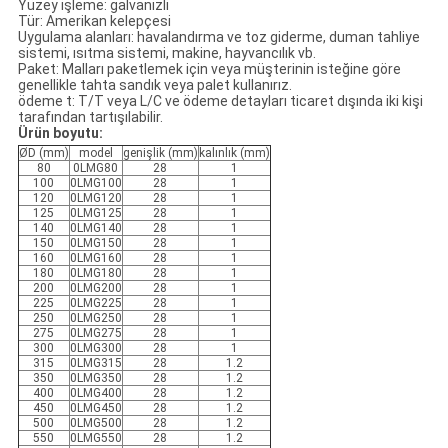
Yüzey işleme: galvanizli
Tür: Amerikan kelepçesi
Uygulama alanları: havalandırma ve toz giderme, duman tahliye
sistemi, ısıtma sistemi, makine, hayvancılık vb.
Paket: Malları paketlemek için veya müşterinin isteğine göre
genellikle tahta sandık veya palet kullanırız.
ödeme t: T/T veya L/C ve ödeme detayları ticaret dışında iki kişi
tarafından tartışılabilir.
Ürün boyutu:
ØD (mm)
model
genişlik (mm)
kalınlık (mm)
80
0LMG80
28
1
100
0LMG100
28
1
120
0LMG120
28
1
125
0LMG125
28
1
140
0LMG140
28
1
150
0LMG150
28
1
160
0LMG160
28
1
180
0LMG180
28
1
200
0LMG200
28
1
225
0LMG225
28
1
250
0LMG250
28
1
275
0LMG275
28
1
300
0LMG300
28
1
315
0LMG315
28
1.2
350
0LMG350
28
1.2
400
0LMG400
28
1.2
450
0LMG450
28
1.2
500
0LMG500
28
1.2
550
0LMG550
28
1.2