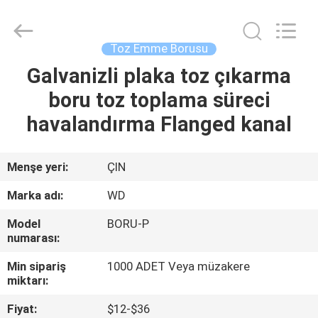
SHIJIAZHUANG
WOODOO
TRADE
CO.,LTD.
All
Toz Emme Borusu
Rights
Reserved.
Galvanizli plaka toz çıkarma
EVDE
boru toz toplama süreci
ÜRÜNLER
havalandırma Flanged kanal
HAKKIMIZDA
Menşe yeri:
ÇIN
Marka adı:
WD
FABRIKA
Model
BORU-P
TURU
numarası:
Min sipariş
1000 ADET Veya müzakere
KALITE
miktarı:
KONTROLÜ
Fiyat:
$12-$36