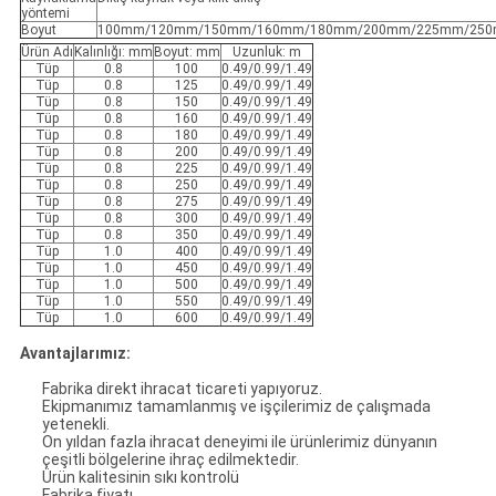
yöntemi
Boyut
100mm/120mm/150mm/160mm/180mm/200mm/225mm/250
Ürün Adı
Kalınlığı: mm
Boyut: mm
Uzunluk: m
Tüp
0.8
100
0.49/0.99/1.49
Tüp
0.8
125
0.49/0.99/1.49
Tüp
0.8
150
0.49/0.99/1.49
Tüp
0.8
160
0.49/0.99/1.49
Tüp
0.8
180
0.49/0.99/1.49
Tüp
0.8
200
0.49/0.99/1.49
Tüp
0.8
225
0.49/0.99/1.49
Tüp
0.8
250
0.49/0.99/1.49
Tüp
0.8
275
0.49/0.99/1.49
Tüp
0.8
300
0.49/0.99/1.49
Tüp
0.8
350
0.49/0.99/1.49
Tüp
1.0
400
0.49/0.99/1.49
Tüp
1.0
450
0.49/0.99/1.49
Tüp
1.0
500
0.49/0.99/1.49
Tüp
1.0
550
0.49/0.99/1.49
Tüp
1.0
600
0.49/0.99/1.49
Avantajlarımız:
Fabrika direkt ihracat ticareti yapıyoruz.
Ekipmanımız tamamlanmış ve işçilerimiz de çalışmada
yetenekli.
On yıldan fazla ihracat deneyimi ile ürünlerimiz dünyanın
çeşitli bölgelerine ihraç edilmektedir.
Ürün kalitesinin sıkı kontrolü
Fabrika fiyatı