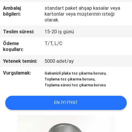
Ambalaj
standart paket ahşap kasalar veya
BIZE
bilgileri:
kartonlar veya müşterinin isteği
olarak.
ULAŞIN
Teslim süresi:
15-20 iş günü
HABERLER
Ödeme
T/T, L/C
koşulları:
DURUMLAR
Yetenek temini:
5000 adet/ay
Vurgulamak:
,
Galvanizli plaka toz çıkarma borusu
SITE
,
Toplama toz çıkarma borusu
Toplama süreci toz çıkarma borusu
HARITASI
EN IYI FIYAT
PRIVACY
POLICY