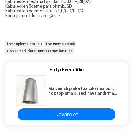
Kabul edilen teslimat şartları: FOB,CFR,CIF,DAF;
Kabul edilen ödeme para birimi:USD;
Kabul edilen ödeme türü: T/T,L/C,D/P D/A;
Konuşulan dil: İngilizce, Çince
toz toplama borusu
toz emme kanalı
Galvanized Plate Dust Extraction Pipe
En İyi Fiyatı Alın
Galvanizli plaka toz çıkarma boru
toz toplama süreci havalandırma
Flanged kanal
Devam et