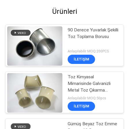
Ürünleri
90 Derece Yuvarlak Şekilli
Toz Toplama Borusu
Anlaşılabilir MOQ:200PCS
İLETIŞIM
Toz Kimyasal
Mimarisinde Galvanizli
Metal Toz Çıkarma
Borusu 30 ~ 90 Derece
Anlaşılabilir MOQ:50pcs
İLETIŞIM
Gümüş Beyaz Toz Emme