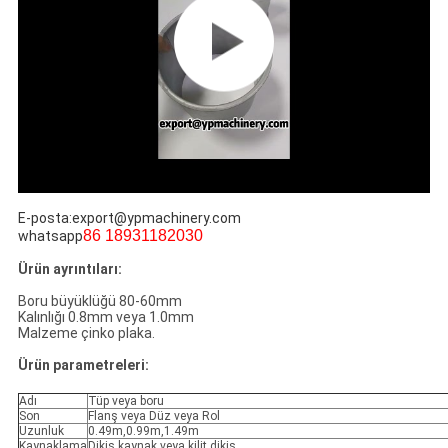
E-posta:export@ypmachinery.com
86 18931182030
whatsapp
Ürün ayrıntıları:
Boru büyüklüğü 80-60mm
Kalınlığı 0.8mm veya 1.0mm
Malzeme çinko plaka.
Ürün parametreleri:
Adı
Tüp veya boru
Son
Flanş veya Düz veya Rol
Uzunluk
0.49m,0.99m,1.49m
Kaynaklama
Dikiş kaynak veya kilit dikiş