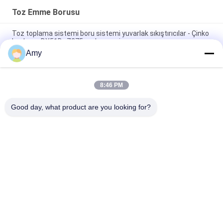
Toz Emme Borusu
Toz toplama sistemi boru sistemi yuvarlak sıkıştırıcılar - Çinko
kaplama DX51D+Z275 malzemesi
Amy
Galvanizli Yuvarlak Kon Üst Şömine Kapağı Ekran Şömine
Egzoz Kapağı ayarlama ile
8:46 PM
Galvanizli plaka toz çıkarma boru toz toplama süreci
havalandırma Flanged kanal
Good day, what product are you looking for?
Popüler Kategoriler
Tüm
Galvanizli Boru 
Ağır Boru Kelepçeleri
Kelepçesi
Quick Release Boru 
Toz Emme Borusu
Kelepçesi
Toz Toplama 
Kanal Zonu 