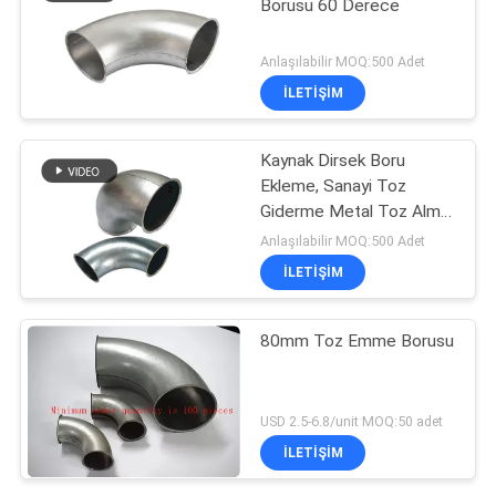
Borusu 60 Derece
Anlaşılabilir MOQ:500 Adet
İLETIŞIM
Kaynak Dirsek Boru
Ekleme, Sanayi Toz
Giderme Metal Toz Alma
Boru
Anlaşılabilir MOQ:500 Adet
İLETIŞIM
80mm Toz Emme Borusu
USD 2.5-6.8/unit MOQ:50 adet
İLETIŞIM