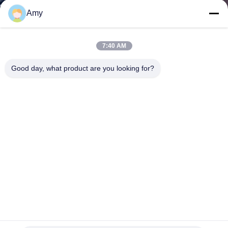
Amy
BIZE
ULAŞIN
7:40 AM
Good day, what product are you looking for?
HABERLER
DURUMLAR
SITE
HARITASI
PRIVACY
POLICY
Havalandırma Kanalı Metal Çelik Galvanizli Boru Bolt Geniş
Klem