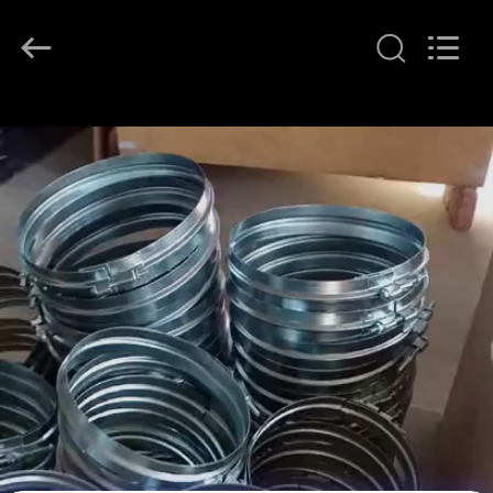
SHIJIAZHUANG
WOODOO
TRADE
CO.,LTD.
All
Rights
Reserved.
EVDE
ÜRÜNLER
HAKKIMIZDA
FABRIKA
TURU
KALITE
KONTROLÜ