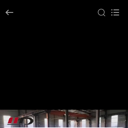
SHIJIAZHUANG
WOODOO
TRADE
CO.,LTD.
All
Rights
Reserved.
EVDE
ÜRÜNLER
HAKKIMIZDA
FABRIKA
TURU
KALITE
KONTROLÜ