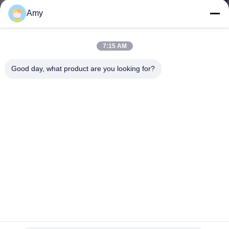
Amy
BIZE
ULAŞIN
7:15 AM
Good day, what product are you looking for?
HABERLER
DURUMLAR
SITE
HARITASI
PRIVACY
POLICY
Galvanizli Çelik Hafif Görevli Elektro Muffler U Tipi M8
M10 Bolt Klemleri Otomatik yedek parçalar